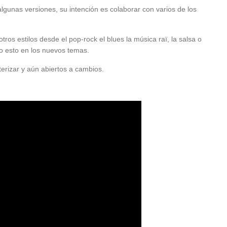
gunas versiones, su intención es colaborar con varios de los
os estilos desde el pop-rock el blues la música raï, la salsa o
do esto en los nuevos temas.
rizar y aún abiertos a cambios.