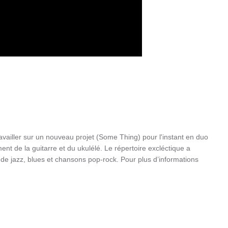
availler sur un nouveau projet (Some Thing) pour l'instant en duo
ent de la guitarre et du ukulélé. Le répertoire excléctique a
de jazz, blues et chansons pop-rock. Pour plus d’informations