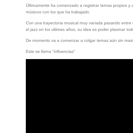
Últimamente ha comenzado a registrar temas propios y al
músicos con los que ha trabajado.
Con una trayectoria musical muy variada pasando entre otr
el jazz en los ultimes años, su idea es poder plasmar to
De momento va a comenzar a colgar temas aún sin maste
Este se llama "influencias"