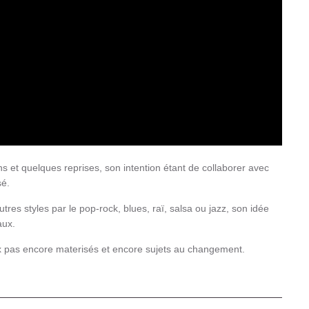
et quelques reprises, son intention étant de collaborer avec
sé.
tres styles par le pop-rock, blues, raï, salsa ou jazz, son idée
aux.
 pas encore materisés et encore sujets au changement.